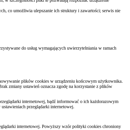
ch; w szczególności pliki te pozwalają rozpoznać urządzenie
h, co umożliwia ulepszanie ich struktury i zawartości; serwis nie
ykorzystywane do usług wymagających uwierzytelniania w ramach
zechowywanie plików cookies w urządzeniu końcowym użytkownika.
Brak zmiany ustawień oznacza zgodę na korzystanie z plików
przeglądarki internetowej, bądź informować o ich każdorazowym
ustawieniach przeglądarki internetowej.
lądarki internetowej. Powyższy wzór polityki cookies chroniony