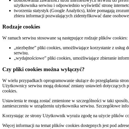
dostosowania zawartości stron internetowych serwisu do prefer
użytkownika serwisu i odpowiednio wyświetlić stronę interne
tworzenia statystyk (Google Analytics), które pomagają zrozumi
zbiera informacji pozwalających zidentyfikować dane osobow
Rodzaje cookies
W ramach serwisu stosowane są następujące rodzaje plików cookies:
„niezbędne” pliki cookies, umożliwiające korzystanie z usług
serwisu.
„wydajnościowe” pliki cookies, umożliwiające zbieranie inform
Czy pliki cookies można wyłączyć?
W wielu przypadkach oprogramowanie służące do przeglądania stro
Użytkownicy serwisu mogą dokonać zmiany ustawień dotyczących pli
cookies.
Ustawienia te mogą zostać zmienione w szczególności w taki sposób
zamieszczeniu w urządzeniu użytkownika serwisu. Szczegółowe inform
Korzystając ze strony Użytkownik wyraża zgodę na użycie plików coo
Więcej informacji na temat plików cookies dostępnych jest pod adr