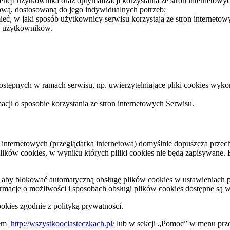
encji użytkownika oraz optymalizacji korzystania ze stron internetowy
tową, dostosowaną do jego indywidualnych potrzeb;
eć, w jaki sposób użytkownicy serwisu korzystają ze stron internetowyc
e użytkowników.
 dostępnych w ramach serwisu, np. uwierzytelniające pliki cookies w
acji o sposobie korzystania ze stron internetowych Serwisu.
n internetowych (przeglądarka internetowa) domyślnie dopuszcza pr
ków cookies, w wyniku których piliki cookies nie będą zapisywane. 
, aby blokować automatyczną obsługę plików cookies w ustawieniach 
acje o możliwości i sposobach obsługi plików cookies dostępne są w 
kies zgodnie z polityką prywatności.
esem
http://wszystkoociasteczkach.pl/
lub w sekcji „Pomoc” w menu przeg