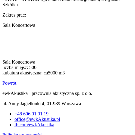
Szkółka
Zakres prac:
Sala Koncertowa
Sala Koncertowa
liczba miejsc: 500
kubatura akustyczna: ca5000 m3
Powrót
ewk
Akustika - pracownia akustyczna sp. z o.o.
ul. Anny Jagiellonki 4, 01-989 Warszawa
+48 606 91 91 19
office@ewkAkustika.pl
fb.com/ewkAkustika
Polityka prywatności